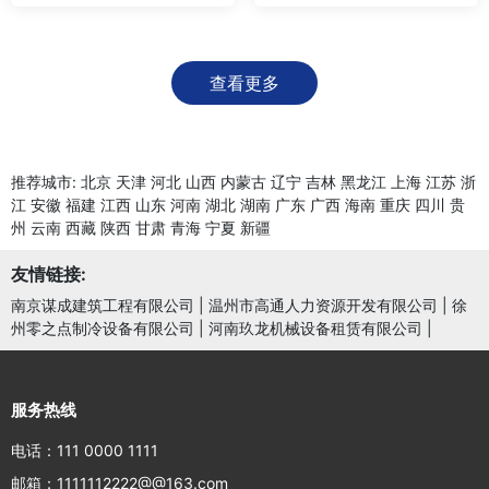
查看更多
推荐城市:
北京
天津
河北
山西
内蒙古
辽宁
吉林
黑龙江
上海
江苏
浙
江
安徽
福建
江西
山东
河南
湖北
湖南
广东
广西
海南
重庆
四川
贵
州
云南
西藏
陕西
甘肃
青海
宁夏
新疆
友情链接:
南京谋成建筑工程有限公司
|
温州市高通人力资源开发有限公司
|
徐
州零之点制冷设备有限公司
|
河南玖龙机械设备租赁有限公司
|
服务热线
电话：111 0000 1111
邮箱：1111112222@@163.com